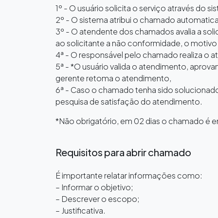
1º - O usuário solicita o serviço através do
2º - O sistema atribui o chamado automati
3º - O atendente dos chamados avalia a sol
ao solicitante a não conformidade, o motiv
4ª - O responsável pelo chamado realiza o 
5ª - *O usuário valida o atendimento, apro
gerente retoma o atendimento,
6ª - Caso o chamado tenha sido solucionado,
pesquisa de satisfação do atendimento.
*Não obrigatório, em 02 dias o chamado é 
Requisitos para abrir chamado
É importante relatar informações como:
– Informar o objetivo;
– Descrever o escopo;
– Justificativa.