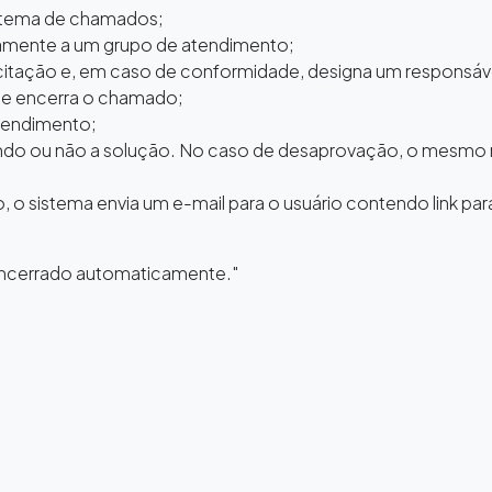
 sistema de chamados;
camente a um grupo de atendimento;
icitação e, em caso de conformidade, designa um responsá
o e encerra o chamado;
atendimento;
vando ou não a solução. No caso de desaprovação, o mesmo
 o sistema envia um e-mail para o usuário contendo link par
encerrado automaticamente."